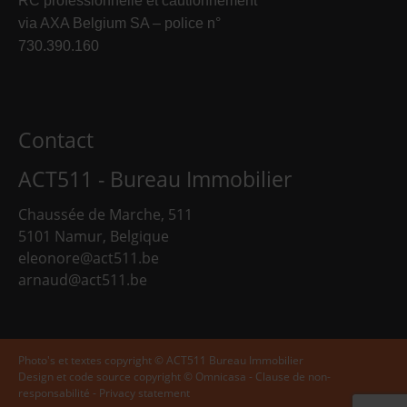
RC professionnelle et cautionnement
via AXA Belgium SA – police n°
730.390.160
Contact
ACT511 - Bureau Immobilier
Chaussée de Marche, 511
5101 Namur, Belgique
eleonore@act511.be
arnaud@act511.be
Photo's et textes copyright © ACT511 Bureau Immobilier
Design et code source copyright © Omnicasa -
Clause de non-
responsabilité
-
Privacy statement